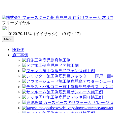
フリーダイヤル
0120-70-1134
（イイサッシ）
（9 時～17）
Menu
HOME
施工事例
窓施工例
ドア施工例
フェンス施工例
シャッター・雨戸・面
アウターシェー
テラス・バル
サンルーム施工例
デッキ周り施工例