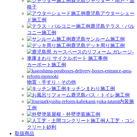
シャッター・雨戸・面
格子
アウターシェー
ド施工例
テラス・バル
コニー施工例
サンルーム施工例
デッキ周り施工例
カーポート施工例
物置・手すり・その他
キッチンまわり施工例
バス・トイレ施工例
内装施
工例
屋根・外壁塗装施工例
人工芝・コン
クリート砂利
取扱商品