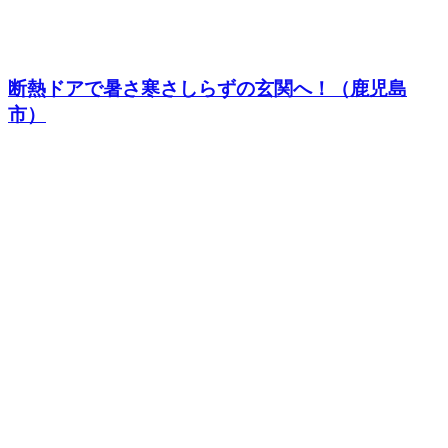
断熱ドアで暑さ寒さしらずの玄関へ！（鹿児島
市）