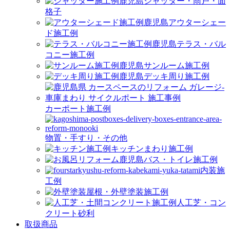
シャッター・雨戸・面
格子
アウターシェー
ド施工例
テラス・バル
コニー施工例
サンルーム施工例
デッキ周り施工例
カーポート施工例
物置・手すり・その他
キッチンまわり施工例
バス・トイレ施工例
内装施
工例
屋根・外壁塗装施工例
人工芝・コン
クリート砂利
取扱商品