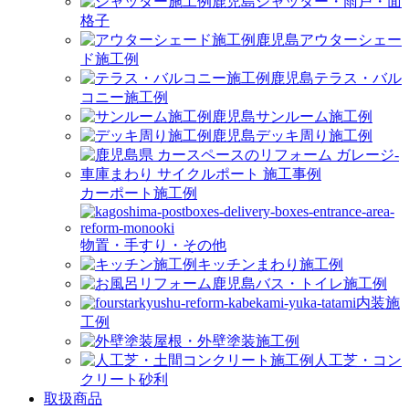
シャッター・雨戸・面
格子
アウターシェー
ド施工例
テラス・バル
コニー施工例
サンルーム施工例
デッキ周り施工例
カーポート施工例
物置・手すり・その他
キッチンまわり施工例
バス・トイレ施工例
内装施
工例
屋根・外壁塗装施工例
人工芝・コン
クリート砂利
取扱商品