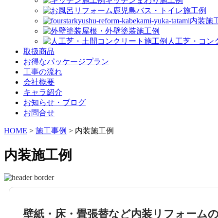
キッチンまわり施工例
バス・トイレ施工例
内装施
屋根・外壁塗装施工例
人工芝・コン
取扱商品
お得なパッケージプラン
工事の流れ
会社概要
キャラ紹介
お知らせ・ブログ
お問合せ
HOME
>
施工事例
>
内装施工例
内装施工例
壁紙・床・畳張替など内装リフォーム