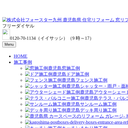
フリーダイヤル
0120-70-1134
（イイサッシ）
（9 時～17）
Menu
HOME
施工事例
窓施工例
ドア施工例
フェンス施工例
シャッター・雨戸・面
アウターシェー
テラス・バル
サンルーム施工例
デッキ周り施工例