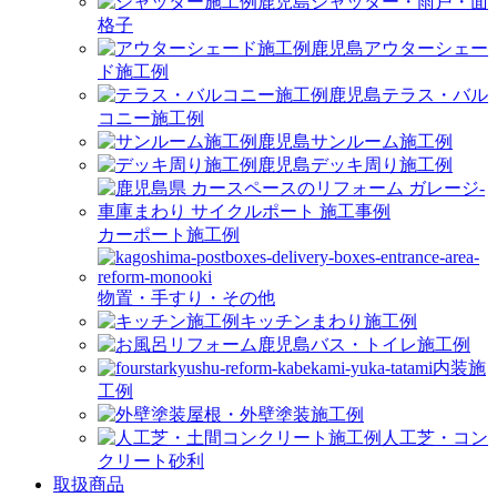
シャッター・雨戸・面
格子
アウターシェー
ド施工例
テラス・バル
コニー施工例
サンルーム施工例
デッキ周り施工例
カーポート施工例
物置・手すり・その他
キッチンまわり施工例
バス・トイレ施工例
内装施
工例
屋根・外壁塗装施工例
人工芝・コン
クリート砂利
取扱商品