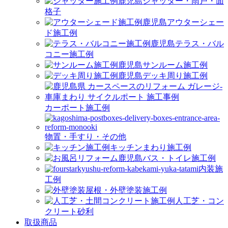
シャッター・雨戸・面
格子
アウターシェー
ド施工例
テラス・バル
コニー施工例
サンルーム施工例
デッキ周り施工例
カーポート施工例
物置・手すり・その他
キッチンまわり施工例
バス・トイレ施工例
内装施
工例
屋根・外壁塗装施工例
人工芝・コン
クリート砂利
取扱商品