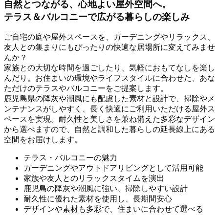
自然とつながる、心地よい屋外空間へ。
テラス＆バルコニーで広がる暮らしの楽しみ
ご自宅の庭や屋外スペースを、ガーデニングやリラックス、
友人との集まりにもぴったりの快適な居場所に変えてみませ
んか？
家族との大切な時間を過ごしたり、気軽におもてなしを楽し
んだり。お住まいの環境やライフスタイルに合わせた、あな
ただけのテラスやバルコニーをご提案します。
鹿児島県の降灰や潮風にも配慮した素材と設計で、掃除やメ
ンテナンスがしやすく、長く快適にご利用いただける屋外ス
ペースを実現。耐久性と美しさを兼ね備えた多彩なデザイン
から選べますので、自然と調和した暮らしの延長線上にある
空間をお届けします。
テラス・バルコニーの魅力
ガーデニングやアウトドアリビングとして活用可能
家族や友人とのリラックスタイムを演出
鹿児島の降灰や潮風に強い、掃除しやすい設計
耐久性に優れた素材を使用し、長期間安心
デザインや素材も多彩で、住まいに合わせて選べる