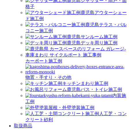
シャッター・雨戸・面
格子
アウターシェー
ド施工例
テラス・バル
コニー施工例
サンルーム施工例
デッキ周り施工例
カーポート施工例
物置・手すり・その他
キッチンまわり施工例
バス・トイレ施工例
内装施
工例
屋根・外壁塗装施工例
人工芝・コン
クリート砂利
取扱商品