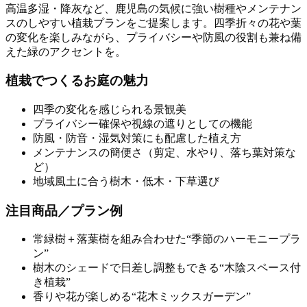
高温多湿・降灰など、鹿児島の気候に強い樹種やメンテナン
スのしやすい植栽プランをご提案します。四季折々の花や葉
の変化を楽しみながら、プライバシーや防風の役割も兼ね備
えた緑のアクセントを。
植栽でつくるお庭の魅力
四季の変化を感じられる景観美
プライバシー確保や視線の遮りとしての機能
防風・防音・湿気対策にも配慮した植え方
メンテナンスの簡便さ（剪定、水やり、落ち葉対策な
ど）
地域風土に合う樹木・低木・下草選び
注目商品／プラン例
常緑樹＋落葉樹を組み合わせた“季節のハーモニープラ
ン”
樹木のシェードで日差し調整もできる“木陰スペース付
き植栽”
香りや花が楽しめる“花木ミックスガーデン”