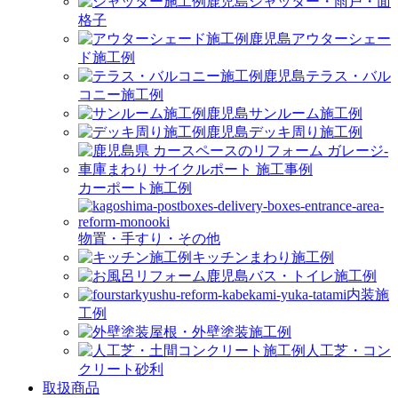
シャッター・雨戸・面
格子
アウターシェー
ド施工例
テラス・バル
コニー施工例
サンルーム施工例
デッキ周り施工例
カーポート施工例
物置・手すり・その他
キッチンまわり施工例
バス・トイレ施工例
内装施
工例
屋根・外壁塗装施工例
人工芝・コン
クリート砂利
取扱商品