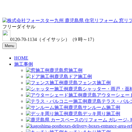
フリーダイヤル
0120-70-1134
（イイサッシ）
（9 時～17）
Menu
HOME
施工事例
窓施工例
ドア施工例
フェンス施工例
シャッター・雨戸・面
アウターシェー
テラス・バル
サンルーム施工例
デッキ周り施工例