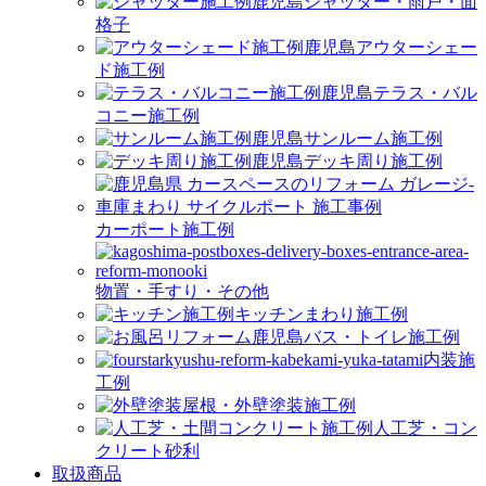
シャッター・雨戸・面
格子
アウターシェー
ド施工例
テラス・バル
コニー施工例
サンルーム施工例
デッキ周り施工例
カーポート施工例
物置・手すり・その他
キッチンまわり施工例
バス・トイレ施工例
内装施
工例
屋根・外壁塗装施工例
人工芝・コン
クリート砂利
取扱商品