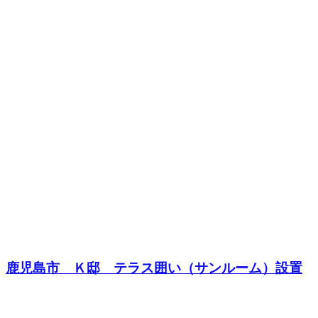
鹿児島市 Ｋ邸 テラス囲い（サンルーム）設置