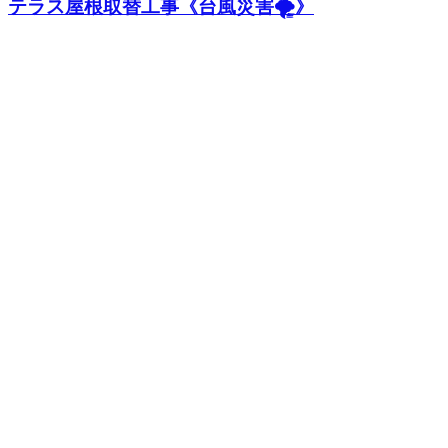
テラス屋根取替工事《台風災害🌪️》