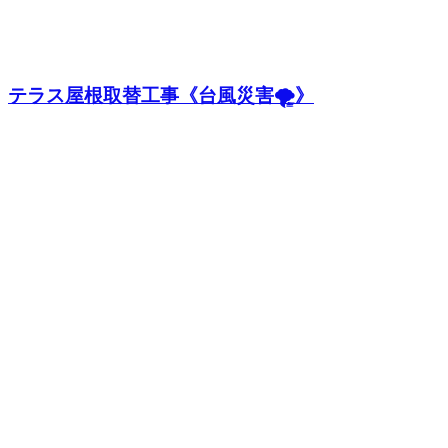
テラス屋根取替工事《台風災害🌪️》