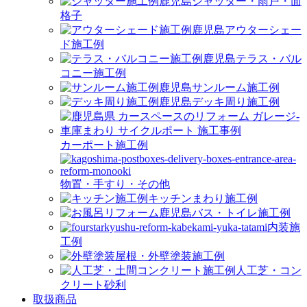
シャッター・雨戸・面
格子
アウターシェー
ド施工例
テラス・バル
コニー施工例
サンルーム施工例
デッキ周り施工例
カーポート施工例
物置・手すり・その他
キッチンまわり施工例
バス・トイレ施工例
内装施
工例
屋根・外壁塗装施工例
人工芝・コン
クリート砂利
取扱商品