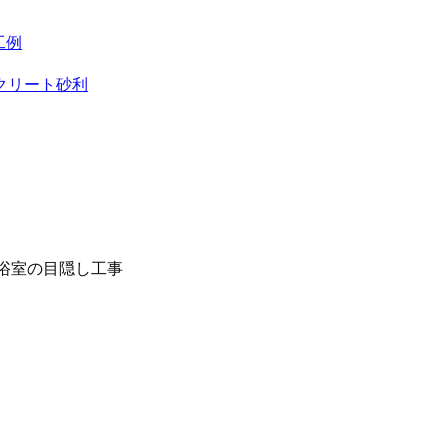
工例
クリート砂利
浴室の目隠し工事