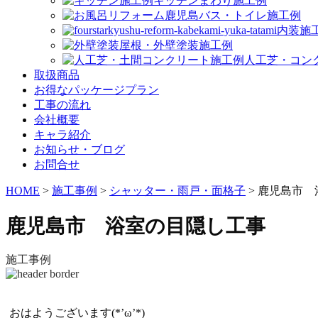
キッチンまわり施工例
バス・トイレ施工例
内装施
屋根・外壁塗装施工例
人工芝・コン
取扱商品
お得なパッケージプラン
工事の流れ
会社概要
キャラ紹介
お知らせ・ブログ
お問合せ
HOME
>
施工事例
>
シャッター・雨戸・面格子
>
鹿児島市 
鹿児島市 浴室の目隠し工事
施工事例
おはようございます(*’ω’*)