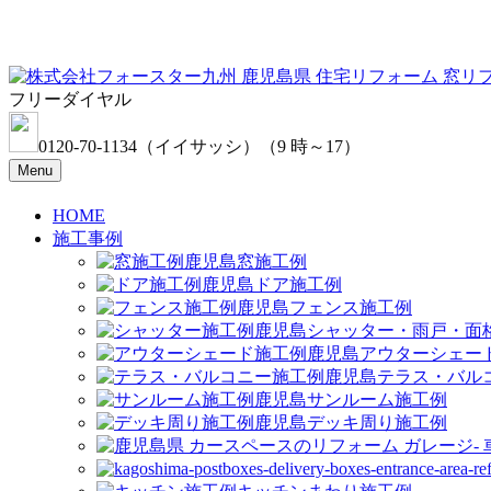
フリーダイヤル
0120-70-1134
（イイサッシ）
（9 時～17）
Menu
HOME
施工事例
窓施工例
ドア施工例
フェンス施工例
シャッター・雨戸・面
アウターシェー
テラス・バル
サンルーム施工例
デッキ周り施工例