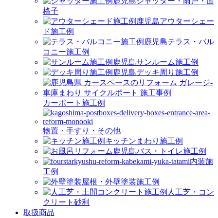
シャッター・雨戸・面
格子
アウターシェー
ド施工例
テラス・バル
コニー施工例
サンルーム施工例
デッキ周り施工例
カーポート施工例
物置・手すり・その他
キッチンまわり施工例
バス・トイレ施工例
内装施
工例
屋根・外壁塗装施工例
人工芝・コン
クリート砂利
取扱商品