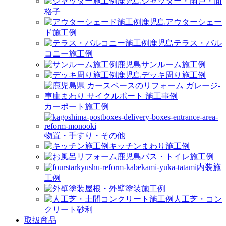
シャッター・雨戸・面
格子
アウターシェー
ド施工例
テラス・バル
コニー施工例
サンルーム施工例
デッキ周り施工例
カーポート施工例
物置・手すり・その他
キッチンまわり施工例
バス・トイレ施工例
内装施
工例
屋根・外壁塗装施工例
人工芝・コン
クリート砂利
取扱商品