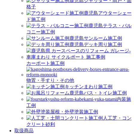
シャッター・雨戸・面
格子
アウターシェー
ド施工例
テラス・バル
コニー施工例
サンルーム施工例
デッキ周り施工例
カーポート施工例
物置・手すり・その他
キッチンまわり施工例
バス・トイレ施工例
内装施
工例
屋根・外壁塗装施工例
人工芝・コン
クリート砂利
取扱商品