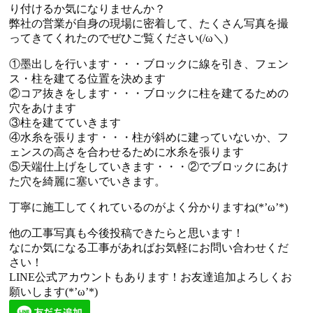
り付けるか気になりませんか？
弊社の営業が自身の現場に密着して、たくさん写真を撮
ってきてくれたのでぜひご覧ください(/ω＼)
①墨出しを行います・・・ブロックに線を引き、フェン
ス・柱を建てる位置を決めます
②コア抜きをします・・・ブロックに柱を建てるための
穴をあけます
③柱を建てていきます
④水糸を張ります・・・柱が斜めに建っていないか、フ
ェンスの高さを合わせるために水糸を張ります
⑤天端仕上げをしていきます・・・②でブロックにあけ
た穴を綺麗に塞いでいきます。
丁寧に施工してくれているのがよく分かりますね(*’ω’*)
他の工事写真も今後投稿できたらと思います！
なにか気になる工事があればお気軽にお問い合わせくだ
さい！
LINE公式アカウントもあります！お友達追加よろしくお
願いします(*’ω’*)