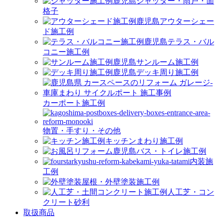
シャッター・雨戸・面
格子
アウターシェー
ド施工例
テラス・バル
コニー施工例
サンルーム施工例
デッキ周り施工例
カーポート施工例
物置・手すり・その他
キッチンまわり施工例
バス・トイレ施工例
内装施
工例
屋根・外壁塗装施工例
人工芝・コン
クリート砂利
取扱商品