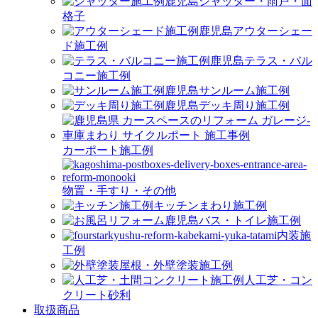
シャッター・雨戸・面
格子
アウターシェー
ド施工例
テラス・バル
コニー施工例
サンルーム施工例
デッキ周り施工例
カーポート施工例
物置・手すり・その他
キッチンまわり施工例
バス・トイレ施工例
内装施
工例
屋根・外壁塗装施工例
人工芝・コン
クリート砂利
取扱商品