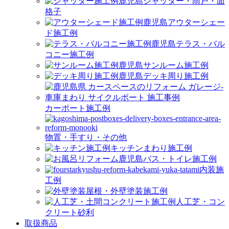
シャッター・雨戸・面
格子
アウターシェー
ド施工例
テラス・バル
コニー施工例
サンルーム施工例
デッキ周り施工例
カーポート施工例
物置・手すり・その他
キッチンまわり施工例
バス・トイレ施工例
内装施
工例
屋根・外壁塗装施工例
人工芝・コン
クリート砂利
取扱商品