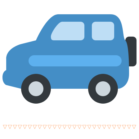
▽▽▽▽▽▽▽▽▽▽▽▽▽▽▽▽▽▽▽▽▽▽▽▽▽▽▽