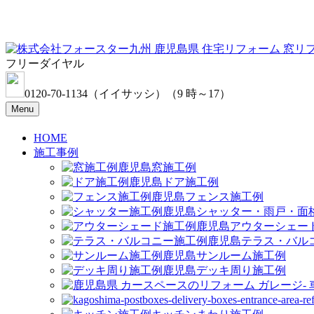
フリーダイヤル
0120-70-1134
（イイサッシ）
（9 時～17）
Menu
HOME
施工事例
窓施工例
ドア施工例
フェンス施工例
シャッター・雨戸・面
アウターシェー
テラス・バル
サンルーム施工例
デッキ周り施工例