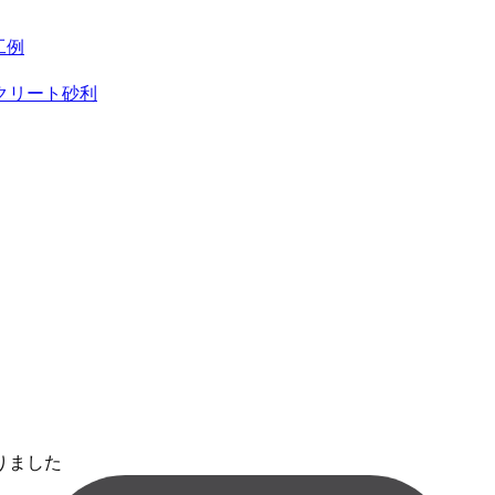
工例
クリート砂利
りました