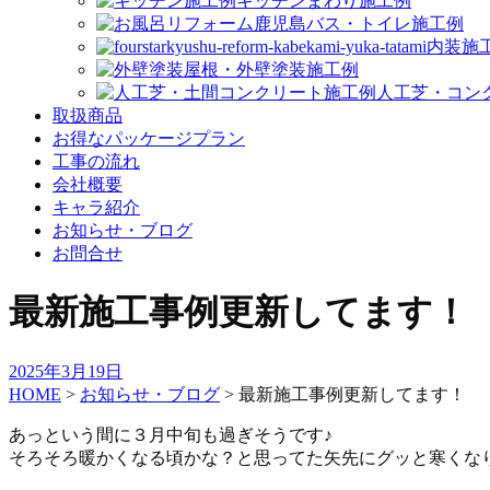
キッチンまわり施工例
バス・トイレ施工例
内装施
屋根・外壁塗装施工例
人工芝・コン
取扱商品
お得なパッケージプラン
工事の流れ
会社概要
キャラ紹介
お知らせ・ブログ
お問合せ
最新施工事例更新してます！
2025年3月19日
HOME
>
お知らせ・ブログ
>
最新施工事例更新してます！
あっという間に３月中旬も過ぎそうです♪
そろそろ暖かくなる頃かな？と思ってた矢先にグッと寒くな