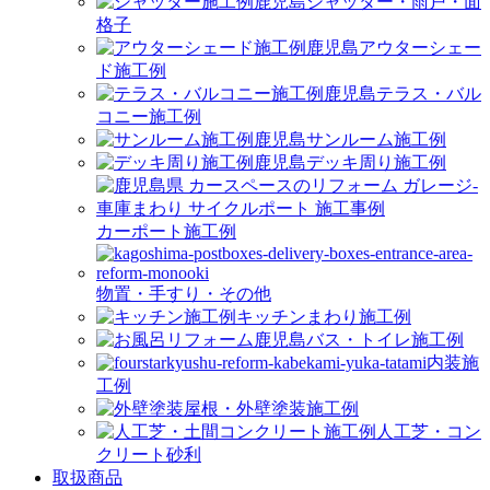
シャッター・雨戸・面
格子
アウターシェー
ド施工例
テラス・バル
コニー施工例
サンルーム施工例
デッキ周り施工例
カーポート施工例
物置・手すり・その他
キッチンまわり施工例
バス・トイレ施工例
内装施
工例
屋根・外壁塗装施工例
人工芝・コン
クリート砂利
取扱商品