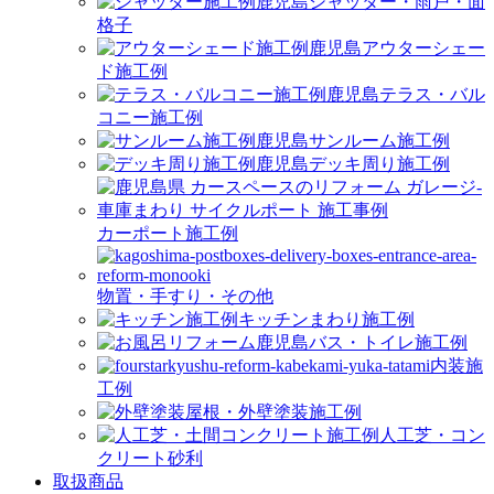
シャッター・雨戸・面
格子
アウターシェー
ド施工例
テラス・バル
コニー施工例
サンルーム施工例
デッキ周り施工例
カーポート施工例
物置・手すり・その他
キッチンまわり施工例
バス・トイレ施工例
内装施
工例
屋根・外壁塗装施工例
人工芝・コン
クリート砂利
取扱商品