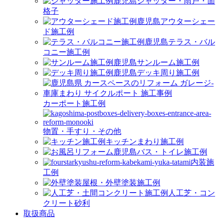
シャッター・雨戸・面
格子
アウターシェー
ド施工例
テラス・バル
コニー施工例
サンルーム施工例
デッキ周り施工例
カーポート施工例
物置・手すり・その他
キッチンまわり施工例
バス・トイレ施工例
内装施
工例
屋根・外壁塗装施工例
人工芝・コン
クリート砂利
取扱商品