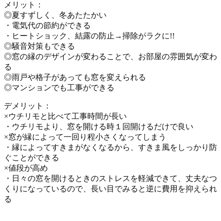
メリット：
◎夏すずしく、冬あたたかい
・電気代の節約ができる
・ヒートショック、結露の防止→掃除がラクに!!
◎騒音対策もできる
◎窓の縁のデザインが変わることで、お部屋の雰囲気が変わ
る
◎雨戸や格子があっても窓を変えられる
◎マンションでも工事ができる
デメリット：
×ウチリモと比べて工事時間が長い
・ウチリモより、窓を開ける時１回開けるだけで良い
×窓が縁によって一回り程小さくなってしまう
・縁によってすきまがなくなるから、すきま風をしっかり防
ぐことができる
×値段が高め
・日々の窓を開けるときのストレスを軽減できて、丈夫なつ
くりになっているので、長い目でみると逆に費用を抑えられ
る