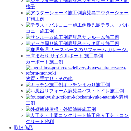
シャッター・雨戸・面
格子
アウターシェー
ド施工例
テラス・バル
コニー施工例
サンルーム施工例
デッキ周り施工例
カーポート施工例
物置・手すり・その他
キッチンまわり施工例
バス・トイレ施工例
内装施
工例
屋根・外壁塗装施工例
人工芝・コン
クリート砂利
取扱商品