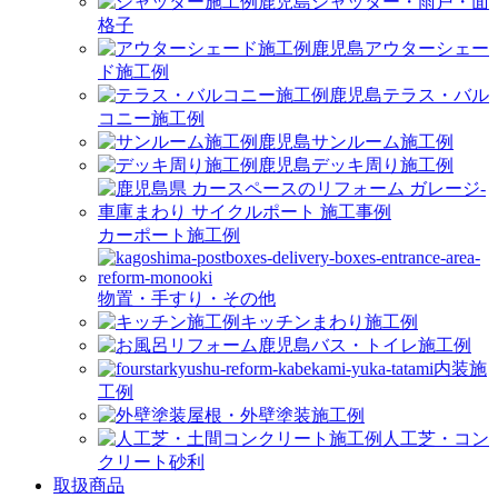
シャッター・雨戸・面
格子
アウターシェー
ド施工例
テラス・バル
コニー施工例
サンルーム施工例
デッキ周り施工例
カーポート施工例
物置・手すり・その他
キッチンまわり施工例
バス・トイレ施工例
内装施
工例
屋根・外壁塗装施工例
人工芝・コン
クリート砂利
取扱商品