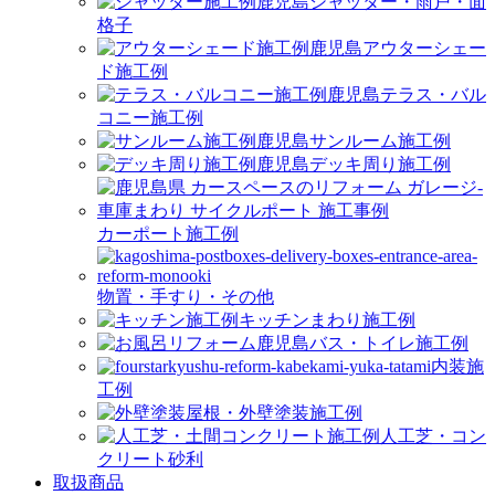
シャッター・雨戸・面
格子
アウターシェー
ド施工例
テラス・バル
コニー施工例
サンルーム施工例
デッキ周り施工例
カーポート施工例
物置・手すり・その他
キッチンまわり施工例
バス・トイレ施工例
内装施
工例
屋根・外壁塗装施工例
人工芝・コン
クリート砂利
取扱商品