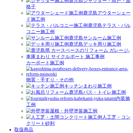
シャッター・雨戸・面
格子
アウターシェー
ド施工例
テラス・バル
コニー施工例
サンルーム施工例
デッキ周り施工例
カーポート施工例
物置・手すり・その他
キッチンまわり施工例
バス・トイレ施工例
内装施
工例
屋根・外壁塗装施工例
人工芝・コン
クリート砂利
取扱商品