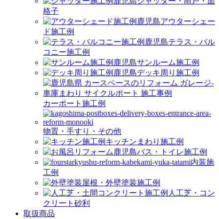
シャッター・雨戸・面
格子
アウターシェー
ド施工例
テラス・バル
コニー施工例
サンルーム施工例
デッキ周り施工例
カーポート施工例
物置・手すり・その他
キッチンまわり施工例
バス・トイレ施工例
内装施
工例
屋根・外壁塗装施工例
人工芝・コン
クリート砂利
取扱商品