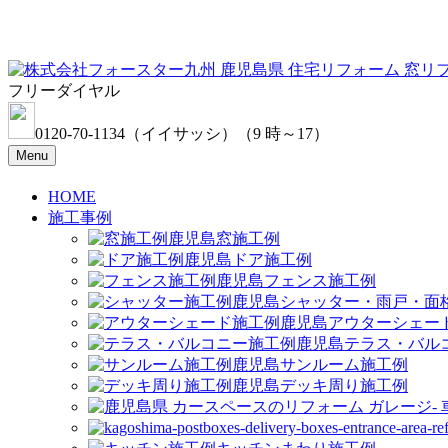
フリーダイヤル
0120-70-1134
（イイサッシ）
（9 時～17）
Menu
HOME
施工事例
窓施工例
ドア施工例
フェンス施工例
シャッター・雨戸・面
アウターシェー
テラス・バル
サンルーム施工例
デッキ周り施工例