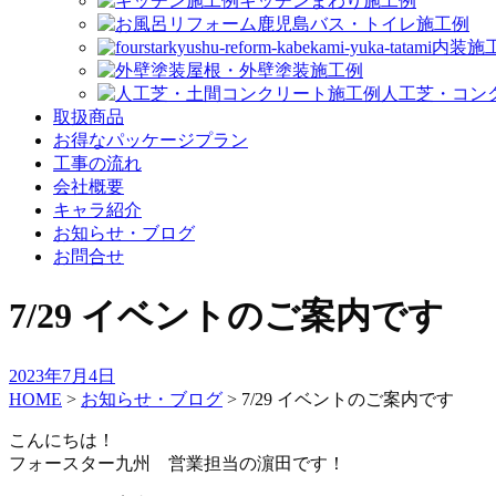
キッチンまわり施工例
バス・トイレ施工例
内装施
屋根・外壁塗装施工例
人工芝・コン
取扱商品
お得なパッケージプラン
工事の流れ
会社概要
キャラ紹介
お知らせ・ブログ
お問合せ
7/29 イベントのご案内です
2023年7月4日
HOME
>
お知らせ・ブログ
>
7/29 イベントのご案内です
こんにちは！
フォースター九州 営業担当の濵田です！