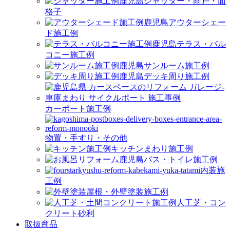
シャッター・雨戸・面
格子
アウターシェー
ド施工例
テラス・バル
コニー施工例
サンルーム施工例
デッキ周り施工例
カーポート施工例
物置・手すり・その他
キッチンまわり施工例
バス・トイレ施工例
内装施
工例
屋根・外壁塗装施工例
人工芝・コン
クリート砂利
取扱商品