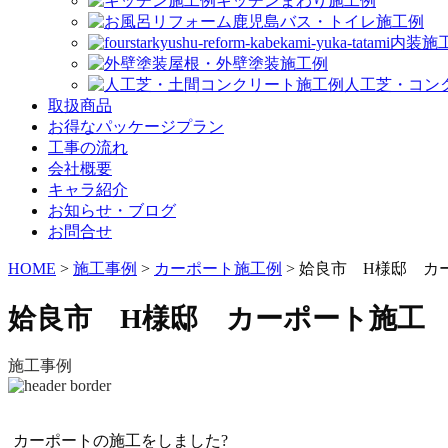
キッチンまわり施工例
バス・トイレ施工例
内装施
屋根・外壁塗装施工例
人工芝・コン
取扱商品
お得なパッケージプラン
工事の流れ
会社概要
キャラ紹介
お知らせ・ブログ
お問合せ
HOME
>
施工事例
>
カーポート施工例
>
姶良市 H様邸 カ
姶良市 H様邸 カーポート施工
施工事例
カーポートの施工をしました?