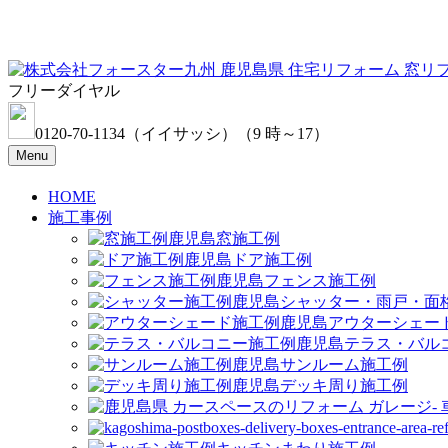
フリーダイヤル
0120-70-1134
（イイサッシ）
（9 時～17）
Menu
HOME
施工事例
窓施工例
ドア施工例
フェンス施工例
シャッター・雨戸・面
アウターシェー
テラス・バル
サンルーム施工例
デッキ周り施工例