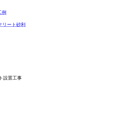
工例
クリート砂利
ト設置工事