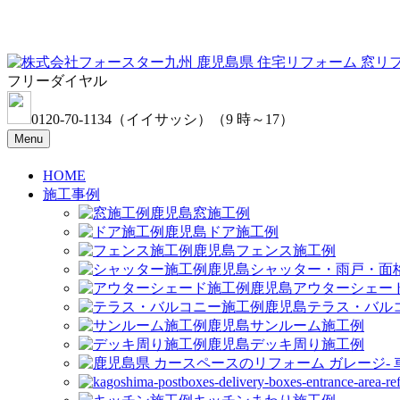
フリーダイヤル
0120-70-1134
（イイサッシ）
（9 時～17）
Menu
HOME
施工事例
窓施工例
ドア施工例
フェンス施工例
シャッター・雨戸・面
アウターシェー
テラス・バル
サンルーム施工例
デッキ周り施工例