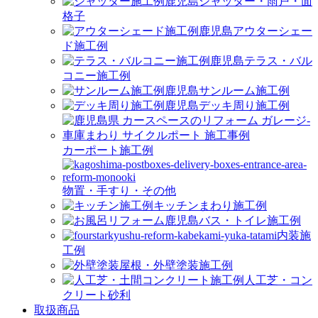
シャッター・雨戸・面
格子
アウターシェー
ド施工例
テラス・バル
コニー施工例
サンルーム施工例
デッキ周り施工例
カーポート施工例
物置・手すり・その他
キッチンまわり施工例
バス・トイレ施工例
内装施
工例
屋根・外壁塗装施工例
人工芝・コン
クリート砂利
取扱商品