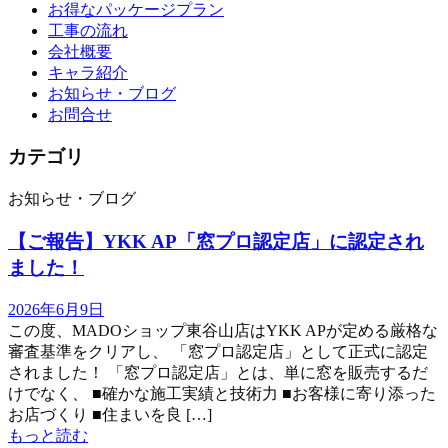
お得なパッケージプラン
工事の流れ
会社概要
キャラ紹介
お知らせ・ブログ
お問合せ
カテゴリ
お知らせ・ブログ
【ご報告】YKK AP「窓プロ認定店」に認定され
ました！
2026年6月9日
この度、MADOショップ東谷山店はYKK APが定める厳格な
審査基準をクリアし、 「窓プロ認定店」として正式に認定
されました！ 「窓プロ認定店」とは、単に窓を販売するだ
けでなく、 ■確かな施工実績と技術力 ■お客様に寄り添った
お店づくり ■住まいを良 […]
もっと読む