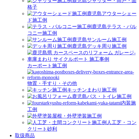
シャッター・雨戸・面
格子
アウターシェー
ド施工例
テラス・バル
コニー施工例
サンルーム施工例
デッキ周り施工例
カーポート施工例
物置・手すり・その他
キッチンまわり施工例
バス・トイレ施工例
内装施
工例
屋根・外壁塗装施工例
人工芝・コン
クリート砂利
取扱商品