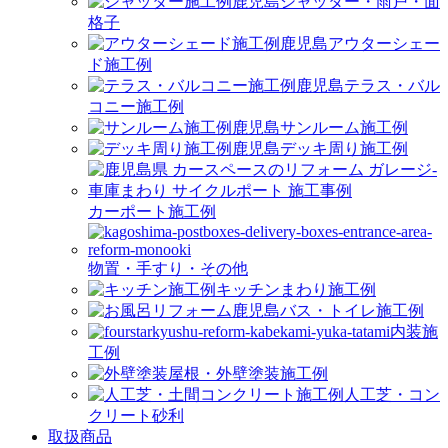
シャッター・雨戸・面
格子
アウターシェー
ド施工例
テラス・バル
コニー施工例
サンルーム施工例
デッキ周り施工例
カーポート施工例
物置・手すり・その他
キッチンまわり施工例
バス・トイレ施工例
内装施
工例
屋根・外壁塗装施工例
人工芝・コン
クリート砂利
取扱商品