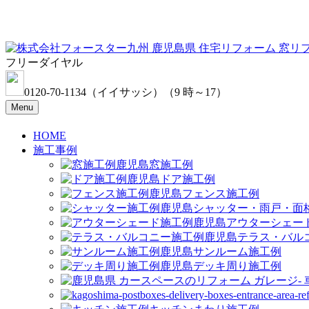
フリーダイヤル
0120-70-1134
（イイサッシ）
（9 時～17）
Menu
HOME
施工事例
窓施工例
ドア施工例
フェンス施工例
シャッター・雨戸・面
アウターシェー
テラス・バル
サンルーム施工例
デッキ周り施工例