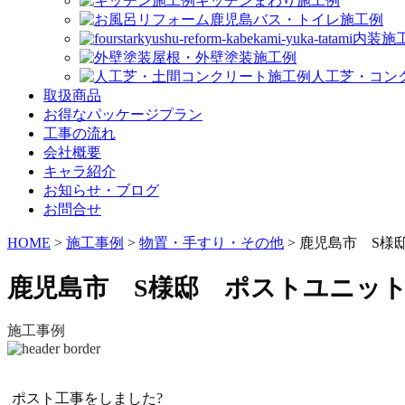
キッチンまわり施工例
バス・トイレ施工例
内装施
屋根・外壁塗装施工例
人工芝・コン
取扱商品
お得なパッケージプラン
工事の流れ
会社概要
キャラ紹介
お知らせ・ブログ
お問合せ
HOME
>
施工事例
>
物置・手すり・その他
>
鹿児島市 S様
鹿児島市 S様邸 ポストユニッ
施工事例
ポスト工事をしました?