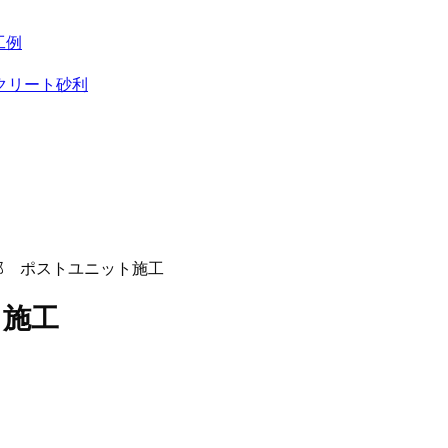
工例
クリート砂利
邸 ポストユニット施工
ト施工