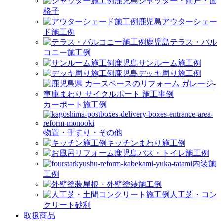
シャッター・雨戸・面
格子
アウターシェー
ド施工例
テラス・バル
コニー施工例
サンルーム施工例
デッキ周り施工例
カーポート施工例
物置・手すり・その他
キッチンまわり施工例
バス・トイレ施工例
内装施
工例
屋根・外壁塗装施工例
人工芝・コン
クリート砂利
取扱商品