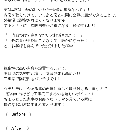
実は…窓は、熱の出入りが一番多い場所なんです！

内窓を取り付けて、いまある窓との間に空気の層ができることで、

外気温に影響されにくくなります💫

するとさらに、冷暖房費がお得になり、経済性もUP！

『　内窓つけて寒さがだいぶ軽減された！　』

『　外の音が全然聞こえなくて、静かになった！　』

と、お客様も喜んでいただけました👏😊

気密性の高い内窓を設置することで、

開口部の気密性が増し、遮音効果も高めたり、

二重窓で防犯性もバッチリです✨

ウチリモは、今ある窓の内側に新しく取り付ける工事なので

1窓約60分ほどで工事完了するのも嬉しいポイント♪

ちょっとした家事やお好きなドラマを見ている間に

快適なお部屋に生まれ変わります！
