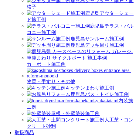
シャッター・雨戸・面
格子
アウターシェー
ド施工例
テラス・バル
コニー施工例
サンルーム施工例
デッキ周り施工例
カーポート施工例
物置・手すり・その他
キッチンまわり施工例
バス・トイレ施工例
内装施
工例
屋根・外壁塗装施工例
人工芝・コン
クリート砂利
取扱商品