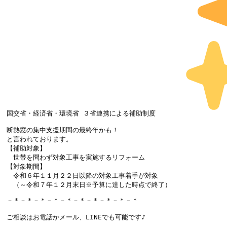
国交省・経済省・環境省 ３省連携による補助制度
断熱窓の集中支援期間の最終年かも！

と言われております。

【補助対象】

　世帯を問わず対象工事を実施するリフォーム

【対象期間】

　令和６年１１月２２日以降の対象工事着手が対象

　（～令和７年１２月末日※予算に達した時点で終了）
－＊－＊－＊－＊－＊－＊－＊－＊－＊－＊

ご相談はお電話かメール、LINEでも可能です♪
