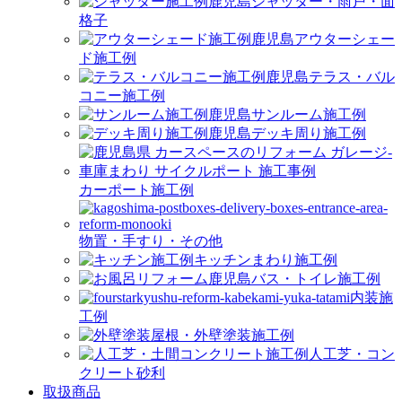
シャッター・雨戸・面
格子
アウターシェー
ド施工例
テラス・バル
コニー施工例
サンルーム施工例
デッキ周り施工例
カーポート施工例
物置・手すり・その他
キッチンまわり施工例
バス・トイレ施工例
内装施
工例
屋根・外壁塗装施工例
人工芝・コン
クリート砂利
取扱商品