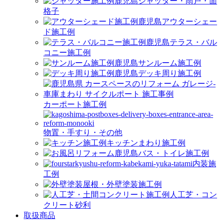
シャッター・雨戸・面
格子
アウターシェー
ド施工例
テラス・バル
コニー施工例
サンルーム施工例
デッキ周り施工例
カーポート施工例
物置・手すり・その他
キッチンまわり施工例
バス・トイレ施工例
内装施
工例
屋根・外壁塗装施工例
人工芝・コン
クリート砂利
取扱商品