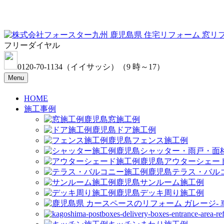
フリーダイヤル
0120-70-1134
（イイサッシ）
（9 時～17）
Menu
HOME
施工事例
窓施工例
ドア施工例
フェンス施工例
シャッター・雨戸・面
アウターシェー
テラス・バル
サンルーム施工例
デッキ周り施工例