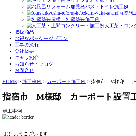
キッチンまわり施工例
バス・トイレ施工例
内装施
屋根・外壁塗装施工例
人工芝・コン
取扱商品
お得なパッケージプラン
工事の流れ
会社概要
キャラ紹介
お知らせ・ブログ
お問合せ
HOME
>
施工事例
>
カーポート施工例
>
指宿市 M様邸 カ
指宿市 M様邸 カーポート設置
施工事例
おはようございます