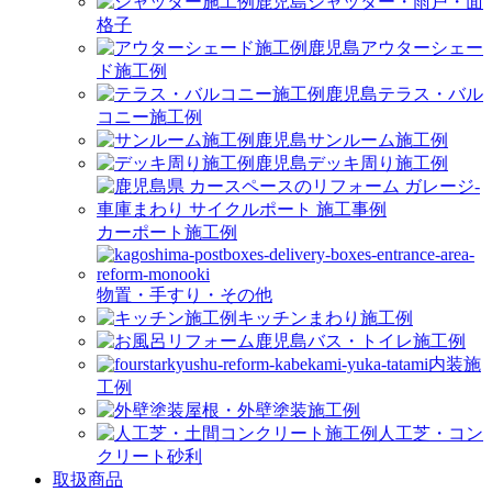
シャッター・雨戸・面
格子
アウターシェー
ド施工例
テラス・バル
コニー施工例
サンルーム施工例
デッキ周り施工例
カーポート施工例
物置・手すり・その他
キッチンまわり施工例
バス・トイレ施工例
内装施
工例
屋根・外壁塗装施工例
人工芝・コン
クリート砂利
取扱商品