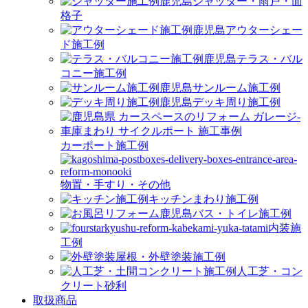
シャッター・雨戸・面
格子
アウターシェー
ド施工例
テラス・バル
コニー施工例
サンルーム施工例
デッキ周り施工例
カーポート施工例
物置・手すり・その他
キッチンまわり施工例
バス・トイレ施工例
内装施
工例
屋根・外壁塗装施工例
人工芝・コン
クリート砂利
取扱商品