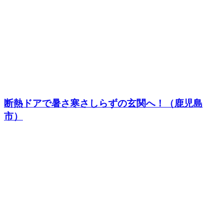
断熱ドアで暑さ寒さしらずの玄関へ！（鹿児島
市）