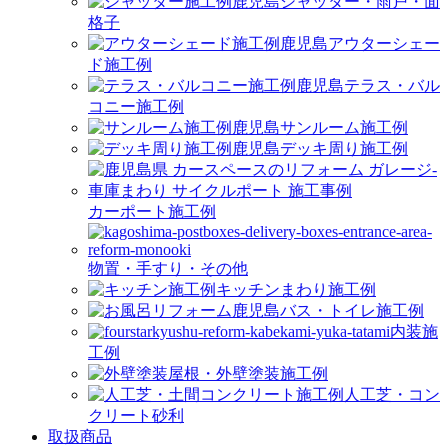
シャッター・雨戸・面
格子
アウターシェー
ド施工例
テラス・バル
コニー施工例
サンルーム施工例
デッキ周り施工例
カーポート施工例
物置・手すり・その他
キッチンまわり施工例
バス・トイレ施工例
内装施
工例
屋根・外壁塗装施工例
人工芝・コン
クリート砂利
取扱商品