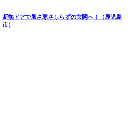
断熱ドアで暑さ寒さしらずの玄関へ！（鹿児島
市）