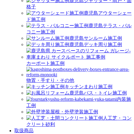
シャッター・雨戸・面
格子
アウターシェー
ド施工例
テラス・バル
コニー施工例
サンルーム施工例
デッキ周り施工例
カーポート施工例
物置・手すり・その他
キッチンまわり施工例
バス・トイレ施工例
内装施
工例
屋根・外壁塗装施工例
人工芝・コン
クリート砂利
取扱商品