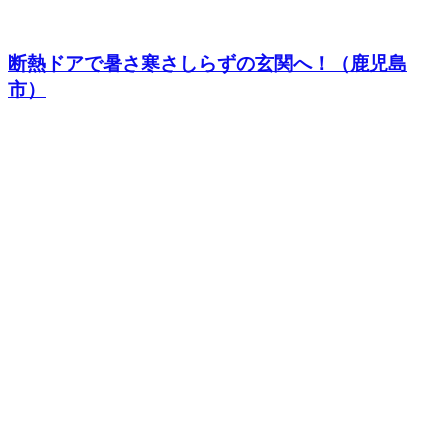
断熱ドアで暑さ寒さしらずの玄関へ！（鹿児島
市）