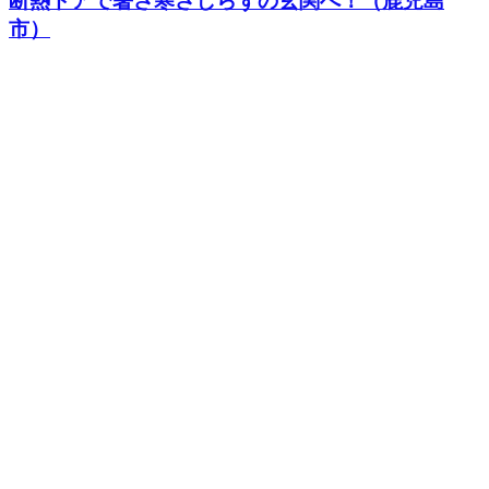
断熱ドアで暑さ寒さしらずの玄関へ！（鹿児島
市）