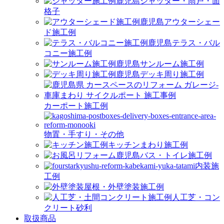
シャッター・雨戸・面
格子
アウターシェー
ド施工例
テラス・バル
コニー施工例
サンルーム施工例
デッキ周り施工例
カーポート施工例
物置・手すり・その他
キッチンまわり施工例
バス・トイレ施工例
内装施
工例
屋根・外壁塗装施工例
人工芝・コン
クリート砂利
取扱商品