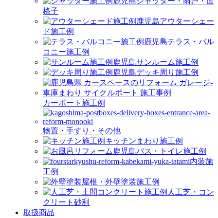
シャッター・雨戸・面
格子
アウターシェー
ド施工例
テラス・バル
コニー施工例
サンルーム施工例
デッキ周り施工例
カーポート施工例
物置・手すり・その他
キッチンまわり施工例
バス・トイレ施工例
内装施
工例
屋根・外壁塗装施工例
人工芝・コン
クリート砂利
取扱商品