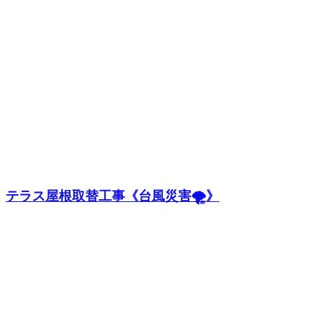
テラス屋根取替工事《台風災害🌪️》