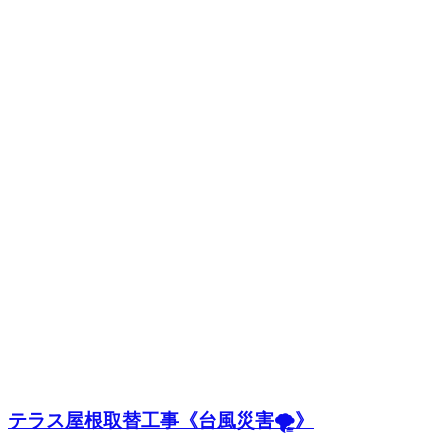
テラス屋根取替工事《台風災害🌪️》