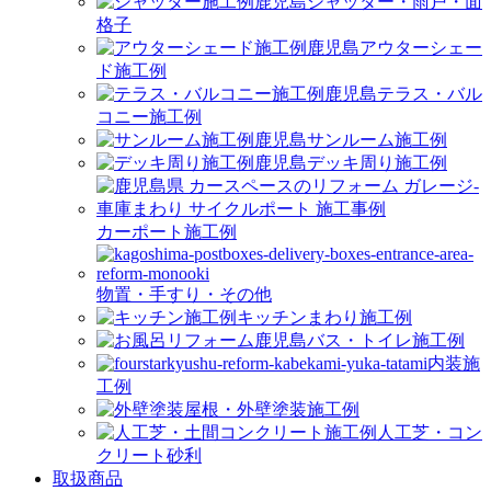
シャッター・雨戸・面
格子
アウターシェー
ド施工例
テラス・バル
コニー施工例
サンルーム施工例
デッキ周り施工例
カーポート施工例
物置・手すり・その他
キッチンまわり施工例
バス・トイレ施工例
内装施
工例
屋根・外壁塗装施工例
人工芝・コン
クリート砂利
取扱商品