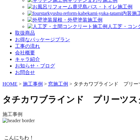
キッチンまわり施工例
バス・トイレ施工例
内装施
屋根・外壁塗装施工例
人工芝・コン
取扱商品
お得なパッケージプラン
工事の流れ
会社概要
キャラ紹介
お知らせ・ブログ
お問合せ
HOME
>
施工事例
>
窓施工例
>
タチカワブラインド プリー
タチカワブラインド プリーツス
施工事例
こんにちわ！