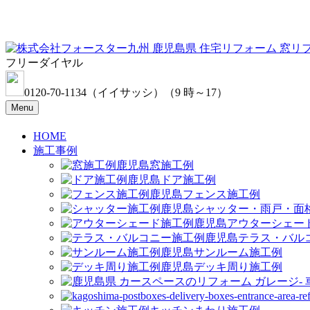
フリーダイヤル
0120-70-1134
（イイサッシ）
（9 時～17）
Menu
HOME
施工事例
窓施工例
ドア施工例
フェンス施工例
シャッター・雨戸・面
アウターシェー
テラス・バル
サンルーム施工例
デッキ周り施工例